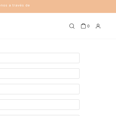
enos a través de
0