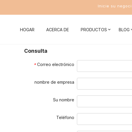
Inicie su negoc
HOGAR
ACERCA DE
PRODUCTOS
BLOG
Consulta
Noticias de la compañía
Mujer traje de baño
Conocim
Correo electrónico
*
Noticias de la Industria
Bikini
Conocimient
nombre de empresa
Traje de baño de una pieza
Conocimient
Traje de baño de dos piezas
Conocimient
Su nombre
Traje de baño deportivo para mujer
Conocimient
Teléfono
Conocimient
Trajes de baño para hombres