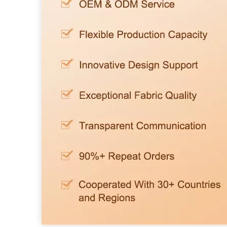
Señora sujetador
bragas de dama
lencería sexy