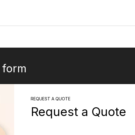
to de trajes de baño para hombres
o de trajes de baño para niños
k form
REQUEST A QUOTE
Request a Quote