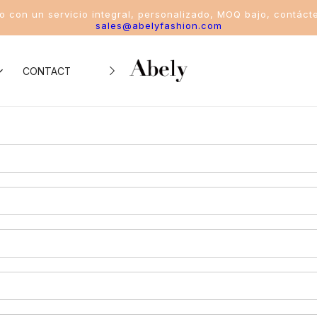
io con un servicio integral, personalizado, MOQ bajo, contáct
sales@abelyfashion.com
CONTACTO
iento de la industria
o de trajes de baño
o de bikinis
o del traje de baño de una pieza
o del traje de baño de dos piezas
o de trajes de baño deportivos para mujeres