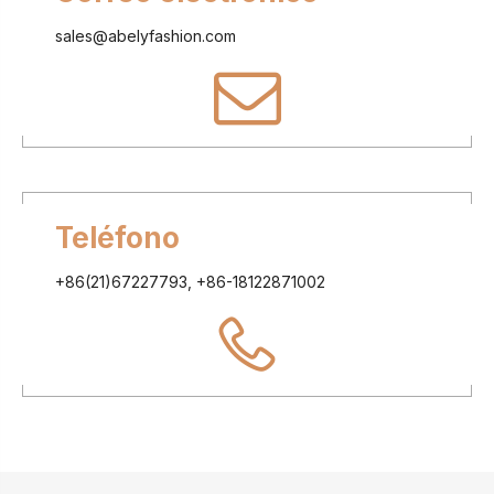
sales@abelyfashion.com
Teléfono
+86(21)67227793, +86-18122871002