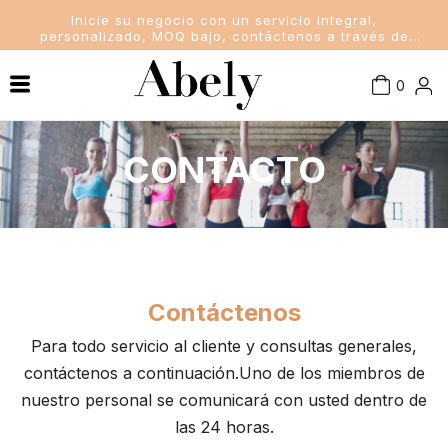
Inicie su negocio con un servicio integral,
personalizado, MOQ bajo, contáctenos a través de
sales@abelyfashion.com
0
Conocimiento de la industria
Mujer traje de baño
CONTACTO
Noticias de la compañía
Trajes de baño para hombres
Noticias de la Industria
Trajes de baño para niños
Señora sujetador y bragas
Contáctenos
Para todo servicio al cliente y consultas generales,
contáctenos a continuación.Uno de los miembros de
nuestro personal se comunicará con usted dentro de
las 24 horas.