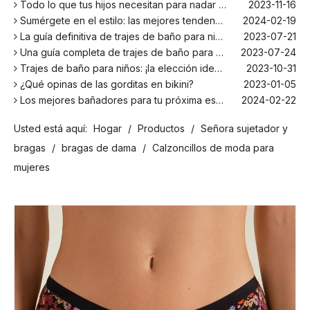
Todo lo que tus hijos necesitan para nadar este verano
2023-11-16
Sumérgete en el estilo: las mejores tendencias en trajes de baño para niños de la temporada
2024-02-19
La guía definitiva de trajes de baño para niños: comodidad, diseño y seguridad
2023-07-21
Una guía completa de trajes de baño para niños: comodidad, estilo y seguridad para divertirse bajo el sol
2023-07-24
Trajes de baño para niños: ¡la elección ideal para tus hijos!
2023-10-31
¿Qué opinas de las gorditas en bikini?
2023-01-05
Los mejores bañadores para tu próxima escapada a la playa
2024-02-22
¡El principal fabricante de trajes de baño en Bali!
2024-02-22
Usted está aquí:
¡Date un chapuzón con los trajes de baño para niños más populares de la temporada!
Hogar
/
Productos
/
Señora sujetador y
2024-02-02
Como cualquier otro traje, el bañador infantil: un espacio agradable para relajarse en la playa
2023-08-29
bragas
/
bragas de dama
/
Calzoncillos de moda para
Cómo elegir un traje de baño adecuado para niños
2023-08-17
mujeres
¿Por qué los trajes de baño para niños son más cómodos con elastano?
2023-12-14
Todo lo que tus hijos necesitan para nadar este verano
2023-11-16
Sumérgete en el estilo: las mejores tendencias en trajes de baño para niños de la temporada
2024-02-19
La guía definitiva de trajes de baño para niños: comodidad, diseño y seguridad
2023-07-21
Una guía completa de trajes de baño para niños: comodidad, estilo y seguridad para divertirse bajo el sol
2023-07-24