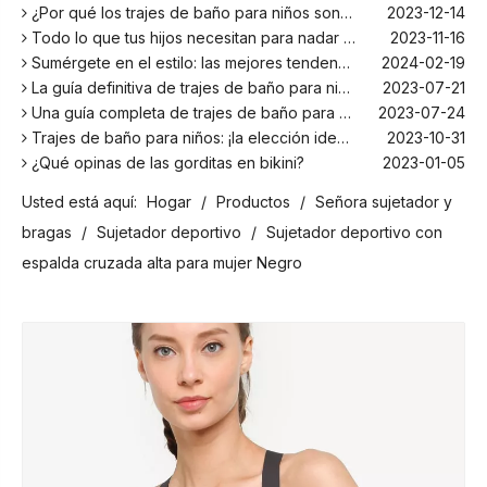
¿Por qué los trajes de baño para niños son más cómodos con elastano?
2023-12-14
Todo lo que tus hijos necesitan para nadar este verano
2023-11-16
Sumérgete en el estilo: las mejores tendencias en trajes de baño para niños de la temporada
2024-02-19
La guía definitiva de trajes de baño para niños: comodidad, diseño y seguridad
2023-07-21
Una guía completa de trajes de baño para niños: comodidad, estilo y seguridad para divertirse bajo el sol
2023-07-24
Trajes de baño para niños: ¡la elección ideal para tus hijos!
2023-10-31
¿Qué opinas de las gorditas en bikini?
2023-01-05
Los mejores bañadores para tu próxima escapada a la playa
2024-02-22
Usted está aquí:
Hogar
/
Productos
/
Señora sujetador y
¡El principal fabricante de trajes de baño en Bali!
2024-02-22
bragas
/
Sujetador deportivo
/
Sujetador deportivo con
¡Date un chapuzón con los trajes de baño para niños más populares de la temporada!
2024-02-02
Como cualquier otro traje, el bañador infantil: un espacio agradable para relajarse en la playa
2023-08-29
espalda cruzada alta para mujer Negro
Cómo elegir un traje de baño adecuado para niños
2023-08-17
¿Por qué los trajes de baño para niños son más cómodos con elastano?
2023-12-14
Todo lo que tus hijos necesitan para nadar este verano
2023-11-16
Sumérgete en el estilo: las mejores tendencias en trajes de baño para niños de la temporada
2024-02-19
La guía definitiva de trajes de baño para niños: comodidad, diseño y seguridad
2023-07-21
Una guía completa de trajes de baño para niños: comodidad, estilo y seguridad para divertirse bajo el sol
2023-07-24