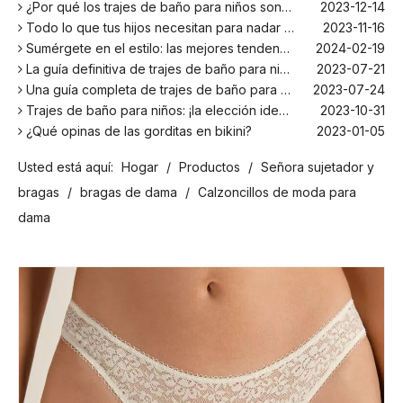
¿Por qué los trajes de baño para niños son más cómodos con elastano?
2023-12-14
Todo lo que tus hijos necesitan para nadar este verano
2023-11-16
Sumérgete en el estilo: las mejores tendencias en trajes de baño para niños de la temporada
2024-02-19
La guía definitiva de trajes de baño para niños: comodidad, diseño y seguridad
2023-07-21
Una guía completa de trajes de baño para niños: comodidad, estilo y seguridad para divertirse bajo el sol
2023-07-24
Trajes de baño para niños: ¡la elección ideal para tus hijos!
2023-10-31
¿Qué opinas de las gorditas en bikini?
2023-01-05
Los mejores bañadores para tu próxima escapada a la playa
2024-02-22
Usted está aquí:
Hogar
/
Productos
/
Señora sujetador y
¡El principal fabricante de trajes de baño en Bali!
2024-02-22
¡Date un chapuzón con los trajes de baño para niños más populares de la temporada!
2024-02-02
bragas
/
bragas de dama
/
Calzoncillos de moda para
Como cualquier otro traje, el bañador infantil: un espacio agradable para relajarse en la playa
2023-08-29
dama
Cómo elegir un traje de baño adecuado para niños
2023-08-17
¿Por qué los trajes de baño para niños son más cómodos con elastano?
2023-12-14
Todo lo que tus hijos necesitan para nadar este verano
2023-11-16
Sumérgete en el estilo: las mejores tendencias en trajes de baño para niños de la temporada
2024-02-19
La guía definitiva de trajes de baño para niños: comodidad, diseño y seguridad
2023-07-21
Una guía completa de trajes de baño para niños: comodidad, estilo y seguridad para divertirse bajo el sol
2023-07-24