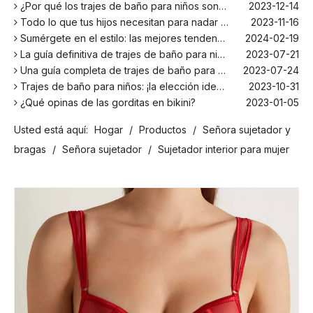
¿Por qué los trajes de baño para niños son más cómodos con elastano?
2023-12-14
Todo lo que tus hijos necesitan para nadar este verano
2023-11-16
Sumérgete en el estilo: las mejores tendencias en trajes de baño para niños de la temporada
2024-02-19
La guía definitiva de trajes de baño para niños: comodidad, diseño y seguridad
2023-07-21
Una guía completa de trajes de baño para niños: comodidad, estilo y seguridad para divertirse bajo el sol
2023-07-24
Trajes de baño para niños: ¡la elección ideal para tus hijos!
2023-10-31
¿Qué opinas de las gorditas en bikini?
2023-01-05
Los mejores bañadores para tu próxima escapada a la playa
2024-02-22
Usted está aquí:
Hogar
/
Productos
/
Señora sujetador y
¡El principal fabricante de trajes de baño en Bali!
2024-02-22
¡Date un chapuzón con los trajes de baño para niños más populares de la temporada!
2024-02-02
bragas
/
Señora sujetador
/
Sujetador interior para mujer
Como cualquier otro traje, el bañador infantil: un espacio agradable para relajarse en la playa
2023-08-29
Cómo elegir un traje de baño adecuado para niños
2023-08-17
¿Por qué los trajes de baño para niños son más cómodos con elastano?
2023-12-14
Todo lo que tus hijos necesitan para nadar este verano
2023-11-16
Sumérgete en el estilo: las mejores tendencias en trajes de baño para niños de la temporada
2024-02-19
La guía definitiva de trajes de baño para niños: comodidad, diseño y seguridad
2023-07-21
Una guía completa de trajes de baño para niños: comodidad, estilo y seguridad para divertirse bajo el sol
2023-07-24