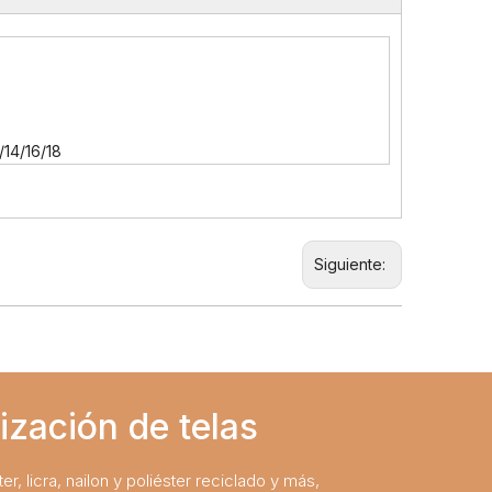
14/16/18
Siguiente:
ización de telas
er, licra, nailon y poliéster reciclado y más,