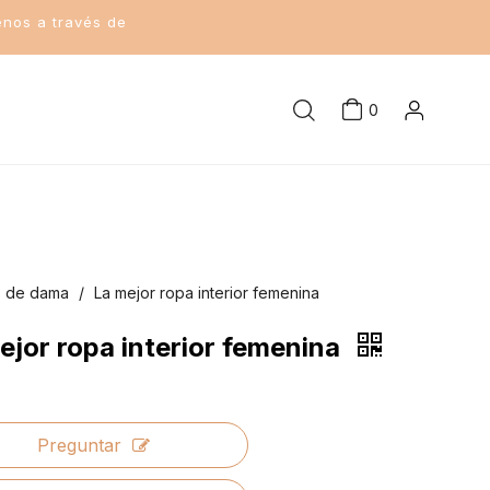
enos a través de
0
s de dama
/
La mejor ropa interior femenina
ejor ropa interior femenina
Preguntar