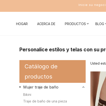
Inicie su negoc
HOGAR
ACERCA DE
PRODUCTOS
BLOG
Noticias de la compañía
Mujer traje de baño
Conocim
Personalice estilos y telas con su p
Noticias de la Industria
Bikini
Conocimient
Usted est
Catálogo de
Traje de baño de una pieza
Conocimient
productos
Traje de baño de dos piezas
Conocimient
Mujer traje de baño
Traje de baño deportivo para mujer
Conocimient
Bikini
Conocimient
Traje de baño de una pieza
Trajes de baño para hombres