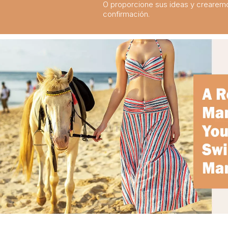
O proporcione sus ideas y crearem
Sumérgete en el estilo: las mejores tendencias en trajes de baño para niños de la temporada
2024-02-19
confirmación.
La guía definitiva de trajes de baño para niños: comodidad, diseño y seguridad
2023-07-21
Una guía completa de trajes de baño para niños: comodidad, estilo y seguridad para divertirse bajo el sol
2023-07-24