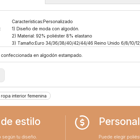
Características:Personalizado
:
1) Diseño de moda con algodón.
2) Material: 92% poliéster 8% elastano
3) Tamaño:Euro 34/36/38/40/42/44/46 Reino Unido 6/8/10/12/
a confeccionada en algodón estampado.
:
 ropa interior femenina
de estilo
Personal
o según tu diseño.
Puede elegir poliést