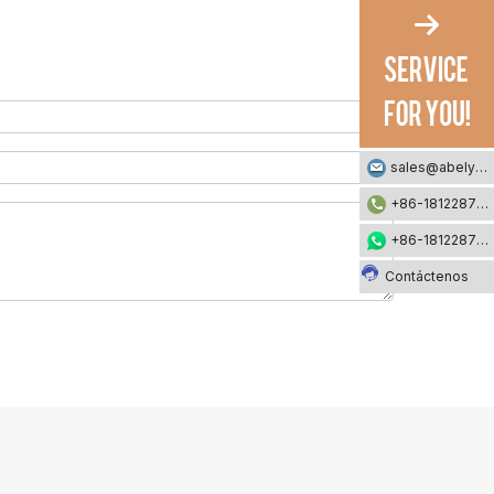
sales@abelyfashion.com
+86-18122871002
+86-18122871002
Contáctenos