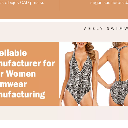
os dibujos CAD para su
según sus necesid