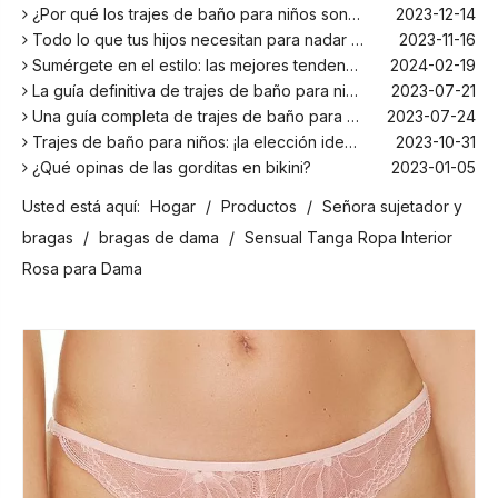
¿Por qué los trajes de baño para niños son más cómodos con elastano?
2023-12-14
Todo lo que tus hijos necesitan para nadar este verano
2023-11-16
Sumérgete en el estilo: las mejores tendencias en trajes de baño para niños de la temporada
2024-02-19
La guía definitiva de trajes de baño para niños: comodidad, diseño y seguridad
2023-07-21
Una guía completa de trajes de baño para niños: comodidad, estilo y seguridad para divertirse bajo el sol
2023-07-24
Trajes de baño para niños: ¡la elección ideal para tus hijos!
2023-10-31
¿Qué opinas de las gorditas en bikini?
2023-01-05
Los mejores bañadores para tu próxima escapada a la playa
2024-02-22
Usted está aquí:
Hogar
/
Productos
/
Señora sujetador y
¡El principal fabricante de trajes de baño en Bali!
2024-02-22
bragas
¡Date un chapuzón con los trajes de baño para niños más populares de la temporada!
/
bragas de dama
/
Sensual Tanga Ropa Interior
2024-02-02
Como cualquier otro traje, el bañador infantil: un espacio agradable para relajarse en la playa
2023-08-29
Rosa para Dama
Cómo elegir un traje de baño adecuado para niños
2023-08-17
¿Por qué los trajes de baño para niños son más cómodos con elastano?
2023-12-14
Todo lo que tus hijos necesitan para nadar este verano
2023-11-16
Sumérgete en el estilo: las mejores tendencias en trajes de baño para niños de la temporada
2024-02-19
La guía definitiva de trajes de baño para niños: comodidad, diseño y seguridad
2023-07-21
Una guía completa de trajes de baño para niños: comodidad, estilo y seguridad para divertirse bajo el sol
2023-07-24