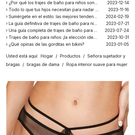
¿Por qué los trajes de baño para niños son más cómodos con elastano?
2023-12-14
Todo lo que tus hijos necesitan para nadar este verano
2023-11-16
Sumérgete en el estilo: las mejores tendencias en trajes de baño para niños de la temporada
2024-02-19
La guía definitiva de trajes de baño para niños: comodidad, diseño y seguridad
2023-07-21
Una guía completa de trajes de baño para niños: comodidad, estilo y seguridad para divertirse bajo el sol
2023-07-24
Trajes de baño para niños: ¡la elección ideal para tus hijos!
2023-10-31
¿Qué opinas de las gorditas en bikini?
2023-01-05
Los mejores bañadores para tu próxima escapada a la playa
2024-02-22
Usted está aquí:
Hogar
/
Productos
/
Señora sujetador y
¡El principal fabricante de trajes de baño en Bali!
2024-02-22
¡Date un chapuzón con los trajes de baño para niños más populares de la temporada!
2024-02-02
bragas
/
bragas de dama
/
Ropa interior suave para mujer
Como cualquier otro traje, el bañador infantil: un espacio agradable para relajarse en la playa
2023-08-29
Cómo elegir un traje de baño adecuado para niños
2023-08-17
¿Por qué los trajes de baño para niños son más cómodos con elastano?
2023-12-14
Todo lo que tus hijos necesitan para nadar este verano
2023-11-16
Sumérgete en el estilo: las mejores tendencias en trajes de baño para niños de la temporada
2024-02-19
La guía definitiva de trajes de baño para niños: comodidad, diseño y seguridad
2023-07-21
Una guía completa de trajes de baño para niños: comodidad, estilo y seguridad para divertirse bajo el sol
2023-07-24