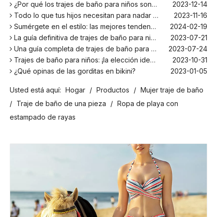
¿Por qué los trajes de baño para niños son más cómodos con elastano?
2023-12-14
Todo lo que tus hijos necesitan para nadar este verano
2023-11-16
Sumérgete en el estilo: las mejores tendencias en trajes de baño para niños de la temporada
2024-02-19
La guía definitiva de trajes de baño para niños: comodidad, diseño y seguridad
2023-07-21
Una guía completa de trajes de baño para niños: comodidad, estilo y seguridad para divertirse bajo el sol
2023-07-24
Trajes de baño para niños: ¡la elección ideal para tus hijos!
2023-10-31
¿Qué opinas de las gorditas en bikini?
2023-01-05
Los mejores bañadores para tu próxima escapada a la playa
2024-02-22
Usted está aquí:
Hogar
/
Productos
/
Mujer traje de baño
¡El principal fabricante de trajes de baño en Bali!
2024-02-22
¡Date un chapuzón con los trajes de baño para niños más populares de la temporada!
2024-02-02
/
Traje de baño de una pieza
/
Ropa de playa con
Como cualquier otro traje, el bañador infantil: un espacio agradable para relajarse en la playa
2023-08-29
estampado de rayas
Cómo elegir un traje de baño adecuado para niños
2023-08-17
¿Por qué los trajes de baño para niños son más cómodos con elastano?
2023-12-14
Todo lo que tus hijos necesitan para nadar este verano
2023-11-16
Sumérgete en el estilo: las mejores tendencias en trajes de baño para niños de la temporada
2024-02-19
La guía definitiva de trajes de baño para niños: comodidad, diseño y seguridad
2023-07-21
Una guía completa de trajes de baño para niños: comodidad, estilo y seguridad para divertirse bajo el sol
2023-07-24