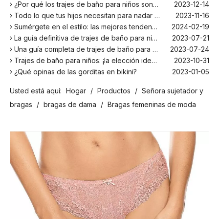
¿Por qué los trajes de baño para niños son más cómodos con elastano?
2023-12-14
Todo lo que tus hijos necesitan para nadar este verano
2023-11-16
Sumérgete en el estilo: las mejores tendencias en trajes de baño para niños de la temporada
2024-02-19
La guía definitiva de trajes de baño para niños: comodidad, diseño y seguridad
2023-07-21
Una guía completa de trajes de baño para niños: comodidad, estilo y seguridad para divertirse bajo el sol
2023-07-24
Trajes de baño para niños: ¡la elección ideal para tus hijos!
2023-10-31
¿Qué opinas de las gorditas en bikini?
2023-01-05
Los mejores bañadores para tu próxima escapada a la playa
2024-02-22
Usted está aquí:
Hogar
/
Productos
/
Señora sujetador y
¡El principal fabricante de trajes de baño en Bali!
2024-02-22
¡Date un chapuzón con los trajes de baño para niños más populares de la temporada!
2024-02-02
bragas
/
bragas de dama
/
Bragas femeninas de moda
Como cualquier otro traje, el bañador infantil: un espacio agradable para relajarse en la playa
2023-08-29
Cómo elegir un traje de baño adecuado para niños
2023-08-17
¿Por qué los trajes de baño para niños son más cómodos con elastano?
2023-12-14
Todo lo que tus hijos necesitan para nadar este verano
2023-11-16
Sumérgete en el estilo: las mejores tendencias en trajes de baño para niños de la temporada
2024-02-19
La guía definitiva de trajes de baño para niños: comodidad, diseño y seguridad
2023-07-21
Una guía completa de trajes de baño para niños: comodidad, estilo y seguridad para divertirse bajo el sol
2023-07-24