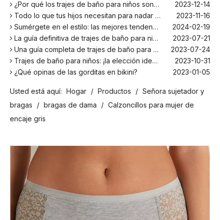
¿Por qué los trajes de baño para niños son más cómodos con elastano?
2023-12-14
Todo lo que tus hijos necesitan para nadar este verano
2023-11-16
Sumérgete en el estilo: las mejores tendencias en trajes de baño para niños de la temporada
2024-02-19
La guía definitiva de trajes de baño para niños: comodidad, diseño y seguridad
2023-07-21
Una guía completa de trajes de baño para niños: comodidad, estilo y seguridad para divertirse bajo el sol
2023-07-24
Trajes de baño para niños: ¡la elección ideal para tus hijos!
2023-10-31
¿Qué opinas de las gorditas en bikini?
2023-01-05
Los mejores bañadores para tu próxima escapada a la playa
2024-02-22
Usted está aquí:
Hogar
/
Productos
/
Señora sujetador y
¡El principal fabricante de trajes de baño en Bali!
2024-02-22
¡Date un chapuzón con los trajes de baño para niños más populares de la temporada!
2024-02-02
bragas
/
bragas de dama
/
Calzoncillos para mujer de
Como cualquier otro traje, el bañador infantil: un espacio agradable para relajarse en la playa
2023-08-29
encaje gris
Cómo elegir un traje de baño adecuado para niños
2023-08-17
¿Por qué los trajes de baño para niños son más cómodos con elastano?
2023-12-14
Todo lo que tus hijos necesitan para nadar este verano
2023-11-16
Sumérgete en el estilo: las mejores tendencias en trajes de baño para niños de la temporada
2024-02-19
La guía definitiva de trajes de baño para niños: comodidad, diseño y seguridad
2023-07-21
Una guía completa de trajes de baño para niños: comodidad, estilo y seguridad para divertirse bajo el sol
2023-07-24