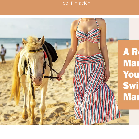
confirmación.
Sumérgete en el estilo: las mejores tendencias en trajes de baño para niños de la temporada
2024-02-19
La guía definitiva de trajes de baño para niños: comodidad, diseño y seguridad
2023-07-21
Una guía completa de trajes de baño para niños: comodidad, estilo y seguridad para divertirse bajo el sol
2023-07-24