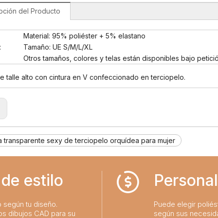
pción del Producto
Material: 95% poliéster + 5% elastano
:
Tamaño: UE S/M/L/XL
Otros tamaños, colores y telas están disponibles bajo petició
 talle alto con cintura en V confeccionado en terciopelo.
:
a transparente sexy de terciopelo orquídea para mujer
de estilo
Personal
o según tu diseño.
Puede elegir poliést
os dibujos CAD para su
según sus necesid