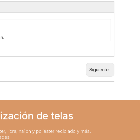
n.
Siguiente:
ización de telas
er, licra, nailon y poliéster reciclado y más,
ades.