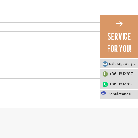
sales@abelyfashion.com
+86-18122871002
+86-18122871002
Contáctenos