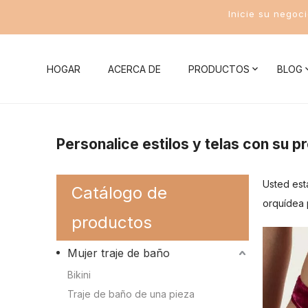
Inicie su negoc
HOGAR
ACERCA DE
PRODUCTOS
BLOG
Noticias de la compañía
Mujer traje de baño
Conocim
Personalice estilos y telas con su p
Noticias de la Industria
Bikini
Conocimient
Usted est
Catálogo de
Traje de baño de una pieza
Conocimient
orquídea 
productos
Traje de baño de dos piezas
Conocimient
Mujer traje de baño
Traje de baño deportivo para mujer
Conocimient
Bikini
Conocimient
Traje de baño de una pieza
Trajes de baño para hombres