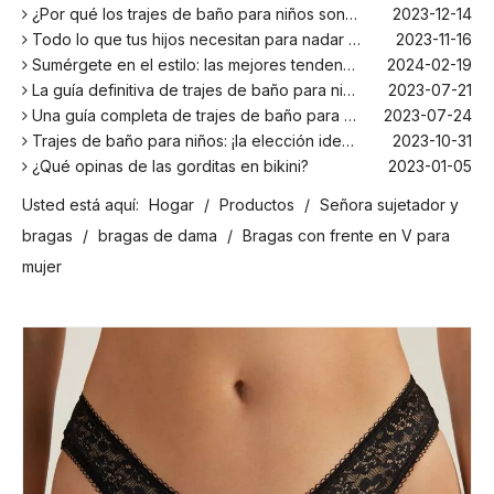
¿Por qué los trajes de baño para niños son más cómodos con elastano?
2023-12-14
Todo lo que tus hijos necesitan para nadar este verano
2023-11-16
Sumérgete en el estilo: las mejores tendencias en trajes de baño para niños de la temporada
2024-02-19
La guía definitiva de trajes de baño para niños: comodidad, diseño y seguridad
2023-07-21
Una guía completa de trajes de baño para niños: comodidad, estilo y seguridad para divertirse bajo el sol
2023-07-24
Trajes de baño para niños: ¡la elección ideal para tus hijos!
2023-10-31
¿Qué opinas de las gorditas en bikini?
2023-01-05
Los mejores bañadores para tu próxima escapada a la playa
2024-02-22
Usted está aquí:
Hogar
/
Productos
/
Señora sujetador y
¡El principal fabricante de trajes de baño en Bali!
2024-02-22
bragas
¡Date un chapuzón con los trajes de baño para niños más populares de la temporada!
/
bragas de dama
/
Bragas con frente en V para
2024-02-02
Como cualquier otro traje, el bañador infantil: un espacio agradable para relajarse en la playa
2023-08-29
mujer
Cómo elegir un traje de baño adecuado para niños
2023-08-17
¿Por qué los trajes de baño para niños son más cómodos con elastano?
2023-12-14
Todo lo que tus hijos necesitan para nadar este verano
2023-11-16
Sumérgete en el estilo: las mejores tendencias en trajes de baño para niños de la temporada
2024-02-19
La guía definitiva de trajes de baño para niños: comodidad, diseño y seguridad
2023-07-21
Una guía completa de trajes de baño para niños: comodidad, estilo y seguridad para divertirse bajo el sol
2023-07-24