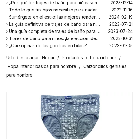
¿Por qué los trajes de baño para niños son más cómodos con elastano?
2023-12-14
Todo lo que tus hijos necesitan para nadar este verano
2023-11-16
Sumérgete en el estilo: las mejores tendencias en trajes de baño para niños de la temporada
2024-02-19
La guía definitiva de trajes de baño para niños: comodidad, diseño y seguridad
2023-07-21
Una guía completa de trajes de baño para niños: comodidad, estilo y seguridad para divertirse bajo el sol
2023-07-24
Trajes de baño para niños: ¡la elección ideal para tus hijos!
2023-10-31
¿Qué opinas de las gorditas en bikini?
2023-01-05
Los mejores bañadores para tu próxima escapada a la playa
2024-02-22
Usted está aquí:
Hogar
/
Productos
/
Ropa interior
/
¡El principal fabricante de trajes de baño en Bali!
2024-02-22
¡Date un chapuzón con los trajes de baño para niños más populares de la temporada!
2024-02-02
Ropa interior básica para hombre
/
Calzoncillos geniales
Como cualquier otro traje, el bañador infantil: un espacio agradable para relajarse en la playa
2023-08-29
para hombre
Cómo elegir un traje de baño adecuado para niños
2023-08-17
¿Por qué los trajes de baño para niños son más cómodos con elastano?
2023-12-14
Todo lo que tus hijos necesitan para nadar este verano
2023-11-16
Sumérgete en el estilo: las mejores tendencias en trajes de baño para niños de la temporada
2024-02-19
La guía definitiva de trajes de baño para niños: comodidad, diseño y seguridad
2023-07-21
Una guía completa de trajes de baño para niños: comodidad, estilo y seguridad para divertirse bajo el sol
2023-07-24