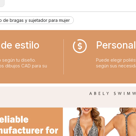
:
o de bragas y sujetador para mujer
de estilo
Personal
o según tu diseño.
Puede elegir poliést
os dibujos CAD para su
según sus necesid