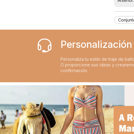
Anterior
Sumérgete en el estilo: las mejores tendencias en trajes de baño para niños de la temporada
2024-02-19
La guía definitiva de trajes de baño para niños: comodidad, diseño y seguridad
2023-07-21
Una guía completa de trajes de baño para niños: comodidad, estilo y seguridad para divertirse bajo el sol
2023-07-24
Conjunt
Personalización 
Personaliza tu estilo de traje de bañ
O proporcione sus ideas y crearem
confirmación.