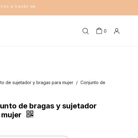
enos a través de
0
to de sujetador y bragas para mujer
/
Conjunto de
unto de bragas y sujetador
 mujer