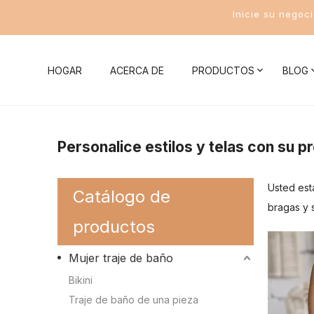
Inicie su negoc
HOGAR
ACERCA DE
PRODUCTOS
BLOG
Noticias de la compañía
Mujer traje de baño
Conocim
Personalice estilos y telas con su p
Noticias de la Industria
Bikini
Conocimient
Usted est
Catálogo de
Traje de baño de una pieza
Conocimient
bragas y 
productos
Traje de baño de dos piezas
Conocimient
Mujer traje de baño
Traje de baño deportivo para mujer
Conocimient
Bikini
Conocimient
Traje de baño de una pieza
Trajes de baño para hombres