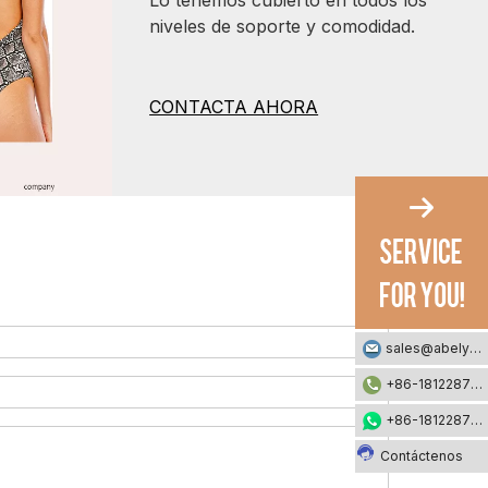
Lo tenemos cubierto en todos los
niveles de soporte y comodidad.
CONTACTA AHORA
sales@abelyfashion.com
+86-18122871002
+86-18122871002
Contáctenos