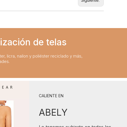
Siguiente:
ización de telas
er, licra, nailon y poliéster reciclado y más,
ades.
CALIENTE EN
ABELY