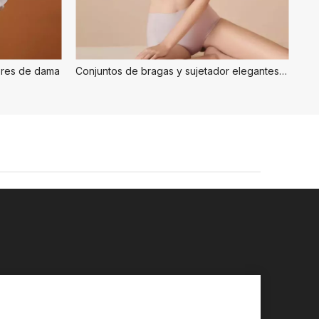
ores de dama
Conjuntos de bragas y sujetador elegantes para mujer
Co