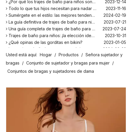
Todo lo que tus hijos necesitan para nadar este verano
2023-11-16
Sumérgete en el estilo: las mejores tendencias en trajes de baño para niños de la temporada
2024-02-19
La guía definitiva de trajes de baño para niños: comodidad, diseño y seguridad
2023-07-21
Una guía completa de trajes de baño para niños: comodidad, estilo y seguridad para divertirse bajo el sol
2023-07-24
Trajes de baño para niños: ¡la elección ideal para tus hijos!
2023-10-31
¿Qué opinas de las gorditas en bikini?
2023-01-05
Los mejores bañadores para tu próxima escapada a la playa
2024-02-22
¡El principal fabricante de trajes de baño en Bali!
2024-02-22
Usted está aquí:
Hogar
/
Productos
/
Señora sujetador y
¡Date un chapuzón con los trajes de baño para niños más populares de la temporada!
2024-02-02
bragas
/
Conjunto de sujetador y bragas para mujer
/
Como cualquier otro traje, el bañador infantil: un espacio agradable para relajarse en la playa
2023-08-29
Conjuntos de bragas y sujetadores de dama
Cómo elegir un traje de baño adecuado para niños
2023-08-17
¿Por qué los trajes de baño para niños son más cómodos con elastano?
2023-12-14
Todo lo que tus hijos necesitan para nadar este verano
2023-11-16
Sumérgete en el estilo: las mejores tendencias en trajes de baño para niños de la temporada
2024-02-19
La guía definitiva de trajes de baño para niños: comodidad, diseño y seguridad
2023-07-21
Una guía completa de trajes de baño para niños: comodidad, estilo y seguridad para divertirse bajo el sol
2023-07-24