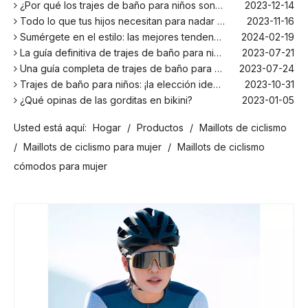
¿Por qué los trajes de baño para niños son más cómodos con elastano?
2023-12-14
Todo lo que tus hijos necesitan para nadar este verano
2023-11-16
Sumérgete en el estilo: las mejores tendencias en trajes de baño para niños de la temporada
2024-02-19
La guía definitiva de trajes de baño para niños: comodidad, diseño y seguridad
2023-07-21
Una guía completa de trajes de baño para niños: comodidad, estilo y seguridad para divertirse bajo el sol
2023-07-24
Trajes de baño para niños: ¡la elección ideal para tus hijos!
2023-10-31
¿Qué opinas de las gorditas en bikini?
2023-01-05
Los mejores bañadores para tu próxima escapada a la playa
2024-02-22
Usted está aquí:
Hogar
/
Productos
/
Maillots de ciclismo
¡El principal fabricante de trajes de baño en Bali!
2024-02-22
¡Date un chapuzón con los trajes de baño para niños más populares de la temporada!
2024-02-02
/
Maillots de ciclismo para mujer
/
Maillots de ciclismo
Como cualquier otro traje, el bañador infantil: un espacio agradable para relajarse en la playa
2023-08-29
cómodos para mujer
Cómo elegir un traje de baño adecuado para niños
2023-08-17
¿Por qué los trajes de baño para niños son más cómodos con elastano?
2023-12-14
Todo lo que tus hijos necesitan para nadar este verano
2023-11-16
Sumérgete en el estilo: las mejores tendencias en trajes de baño para niños de la temporada
2024-02-19
La guía definitiva de trajes de baño para niños: comodidad, diseño y seguridad
2023-07-21
Una guía completa de trajes de baño para niños: comodidad, estilo y seguridad para divertirse bajo el sol
2023-07-24