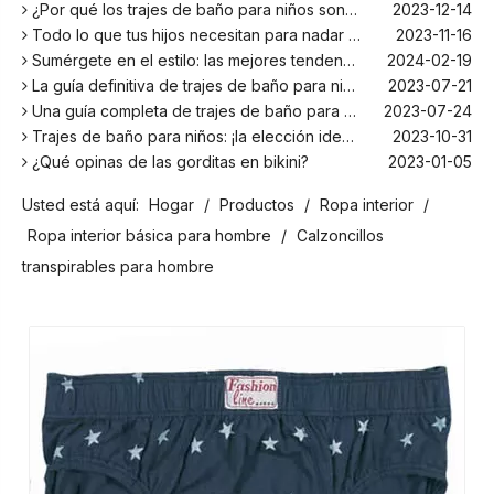
¿Por qué los trajes de baño para niños son más cómodos con elastano?
2023-12-14
Todo lo que tus hijos necesitan para nadar este verano
2023-11-16
Sumérgete en el estilo: las mejores tendencias en trajes de baño para niños de la temporada
2024-02-19
La guía definitiva de trajes de baño para niños: comodidad, diseño y seguridad
2023-07-21
Una guía completa de trajes de baño para niños: comodidad, estilo y seguridad para divertirse bajo el sol
2023-07-24
Trajes de baño para niños: ¡la elección ideal para tus hijos!
2023-10-31
¿Qué opinas de las gorditas en bikini?
2023-01-05
Los mejores bañadores para tu próxima escapada a la playa
2024-02-22
Usted está aquí:
Hogar
/
Productos
/
Ropa interior
/
¡El principal fabricante de trajes de baño en Bali!
2024-02-22
¡Date un chapuzón con los trajes de baño para niños más populares de la temporada!
2024-02-02
Ropa interior básica para hombre
/
Calzoncillos
Como cualquier otro traje, el bañador infantil: un espacio agradable para relajarse en la playa
2023-08-29
transpirables para hombre
Cómo elegir un traje de baño adecuado para niños
2023-08-17
¿Por qué los trajes de baño para niños son más cómodos con elastano?
2023-12-14
Todo lo que tus hijos necesitan para nadar este verano
2023-11-16
Sumérgete en el estilo: las mejores tendencias en trajes de baño para niños de la temporada
2024-02-19
La guía definitiva de trajes de baño para niños: comodidad, diseño y seguridad
2023-07-21
Una guía completa de trajes de baño para niños: comodidad, estilo y seguridad para divertirse bajo el sol
2023-07-24