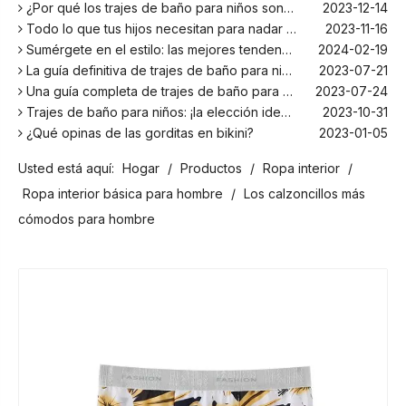
¿Por qué los trajes de baño para niños son más cómodos con elastano?
2023-12-14
Todo lo que tus hijos necesitan para nadar este verano
2023-11-16
Sumérgete en el estilo: las mejores tendencias en trajes de baño para niños de la temporada
2024-02-19
La guía definitiva de trajes de baño para niños: comodidad, diseño y seguridad
2023-07-21
Una guía completa de trajes de baño para niños: comodidad, estilo y seguridad para divertirse bajo el sol
2023-07-24
Trajes de baño para niños: ¡la elección ideal para tus hijos!
2023-10-31
¿Qué opinas de las gorditas en bikini?
2023-01-05
Los mejores bañadores para tu próxima escapada a la playa
2024-02-22
Usted está aquí:
Hogar
/
Productos
/
Ropa interior
/
¡El principal fabricante de trajes de baño en Bali!
2024-02-22
¡Date un chapuzón con los trajes de baño para niños más populares de la temporada!
2024-02-02
Ropa interior básica para hombre
/
Los calzoncillos más
Como cualquier otro traje, el bañador infantil: un espacio agradable para relajarse en la playa
2023-08-29
cómodos para hombre
Cómo elegir un traje de baño adecuado para niños
2023-08-17
¿Por qué los trajes de baño para niños son más cómodos con elastano?
2023-12-14
Todo lo que tus hijos necesitan para nadar este verano
2023-11-16
Sumérgete en el estilo: las mejores tendencias en trajes de baño para niños de la temporada
2024-02-19
La guía definitiva de trajes de baño para niños: comodidad, diseño y seguridad
2023-07-21
Una guía completa de trajes de baño para niños: comodidad, estilo y seguridad para divertirse bajo el sol
2023-07-24