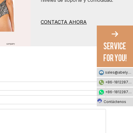
niveles de soporte y comodidad.
CONTACTA AHORA
sales@abelyfashion.com
+86-18122871002
+86-18122871002
Contáctenos