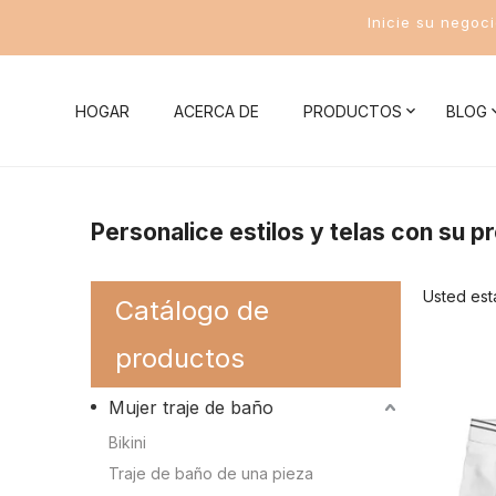
Inicie su negoc
HOGAR
ACERCA DE
PRODUCTOS
BLOG
Noticias de la compañía
Mujer traje de baño
Conocim
Personalice estilos y telas con su p
Noticias de la Industria
Bikini
Conocimient
Usted est
Catálogo de
Traje de baño de una pieza
Conocimient
productos
Traje de baño de dos piezas
Conocimient
Mujer traje de baño
Traje de baño deportivo para mujer
Conocimient
Bikini
Conocimient
Traje de baño de una pieza
Trajes de baño para hombres