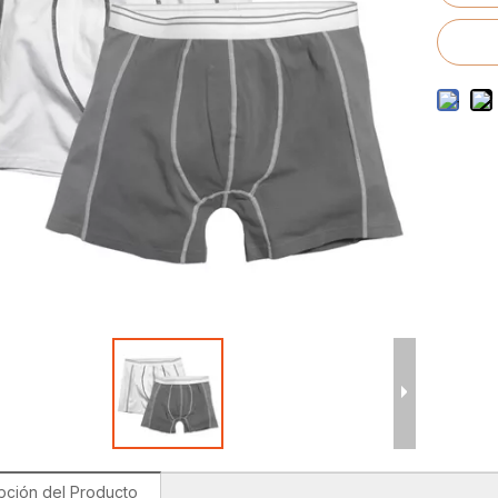
to de trajes de baño para hombres
o de trajes de baño para niños
pción del Producto