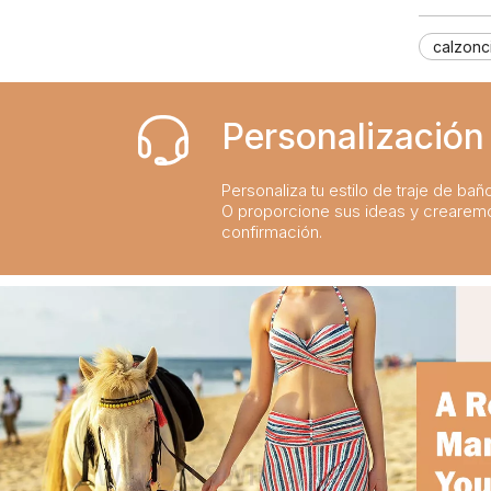
Sumérgete en el estilo: las mejores tendencias en trajes de baño para niños de la temporada
2024-02-19
La guía definitiva de trajes de baño para niños: comodidad, diseño y seguridad
2023-07-21
calzonc
Una guía completa de trajes de baño para niños: comodidad, estilo y seguridad para divertirse bajo el sol
2023-07-24
Personalización 
Personaliza tu estilo de traje de bañ
O proporcione sus ideas y crearem
confirmación.