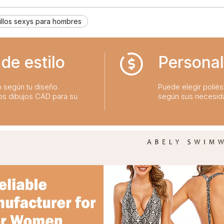
illos sexys para hombres
de estilo
Personal
o según tu diseño.
Puede elegir poliést
os dibujos CAD para su
según sus necesid