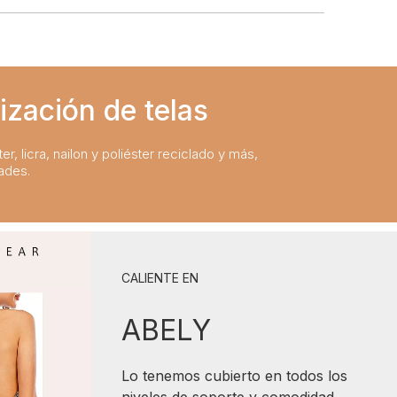
ización de telas
er, licra, nailon y poliéster reciclado y más,
ades.
CALIENTE EN
ABELY
Lo tenemos cubierto en todos los