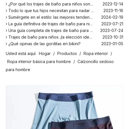
¿Por qué los trajes de baño para niños son más cómodos con elastano?
2023-12-14
Todo lo que tus hijos necesitan para nadar este verano
2023-11-16
Sumérgete en el estilo: las mejores tendencias en trajes de baño para niños de la temporada
2024-02-19
La guía definitiva de trajes de baño para niños: comodidad, diseño y seguridad
2023-07-21
Una guía completa de trajes de baño para niños: comodidad, estilo y seguridad para divertirse bajo el sol
2023-07-24
Trajes de baño para niños: ¡la elección ideal para tus hijos!
2023-10-31
¿Qué opinas de las gorditas en bikini?
2023-01-05
Los mejores bañadores para tu próxima escapada a la playa
2024-02-22
Usted está aquí:
Hogar
/
Productos
/
Ropa interior
/
¡El principal fabricante de trajes de baño en Bali!
2024-02-22
Ropa interior básica para hombre
/
Calzoncillo sedoso
¡Date un chapuzón con los trajes de baño para niños más populares de la temporada!
2024-02-02
Como cualquier otro traje, el bañador infantil: un espacio agradable para relajarse en la playa
2023-08-29
para hombre
Cómo elegir un traje de baño adecuado para niños
2023-08-17
¿Por qué los trajes de baño para niños son más cómodos con elastano?
2023-12-14
Todo lo que tus hijos necesitan para nadar este verano
2023-11-16
Sumérgete en el estilo: las mejores tendencias en trajes de baño para niños de la temporada
2024-02-19
La guía definitiva de trajes de baño para niños: comodidad, diseño y seguridad
2023-07-21
Una guía completa de trajes de baño para niños: comodidad, estilo y seguridad para divertirse bajo el sol
2023-07-24