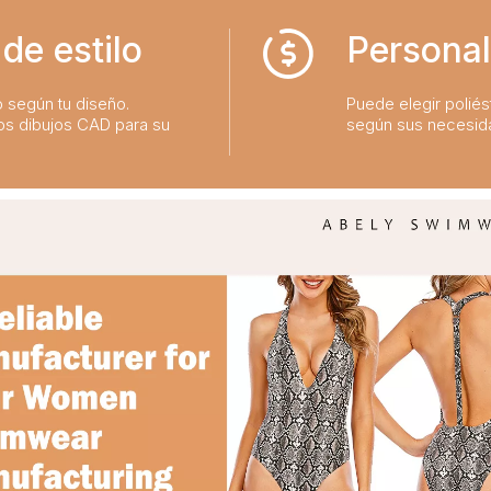
de estilo
Personal
o según tu diseño.
Puede elegir poliést
os dibujos CAD para su
según sus necesid