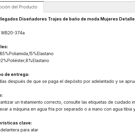
pción del Producto
llegados Diseñadores Trajes de baño de moda Mujeres Detalles
:
WB20-374a
les:
: 85%Poliamida,15%Elastano
 92%Poliéster,8%Elastano
po de entrega:
días después de que se paga el depósito por adelantado y se apru
o:
antizar un tratamiento correcto, consulte las etiquetas de cuidad
avar a máquina en agua fría por separado o a mano con agua tibia 
rísticas clave:
delantera para atar