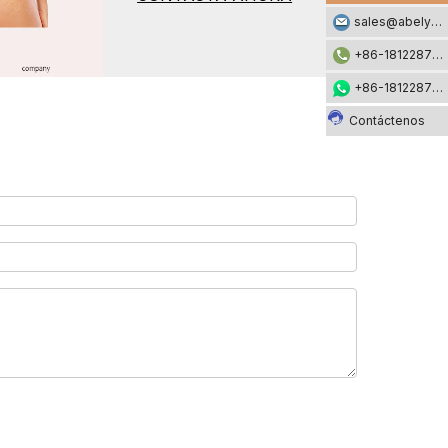
sales@abelyfashion.com
+86-18122871002
+86-18122871002
Contáctenos