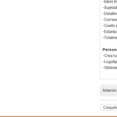
-bikini t
Sumérgete en el estilo: las mejores tendencias en trajes de baño para niños de la temporada
2024-02-19
-Sujeta
La guía definitiva de trajes de baño para niños: comodidad, diseño y seguridad
2023-07-21
-Detalle
Una guía completa de trajes de baño para niños: comodidad, estilo y seguridad para divertirse bajo el sol
2023-07-24
-Correas
-Cuello
-Estampa
-Totalme
Persona
-Crea tu
-Logotip
-Obtene
Anterior
Conjunt