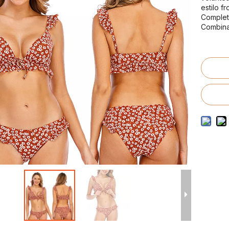
to de trajes de baño para hombres
estilo f
Completo
o de trajes de baño para niños
Combina 