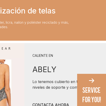
ización de telas
er, licra, nailon y poliéster reciclado y más,
ades.
CALIENTE EN
ABELY
Lo tenemos cubierto en todos los
niveles de soporte y comodidad.
CONTACTA AHORA