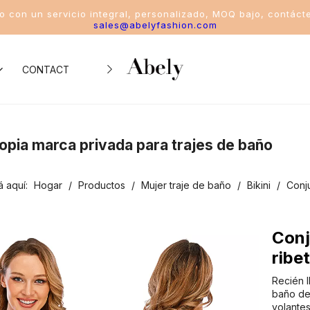
io con un servicio integral, personalizado, MOQ bajo, contáct
sales@abelyfashion.com
CONTACTO
iento de la industria
ropia marca privada para trajes de baño
o de trajes de baño
á aquí:
Hogar
/
Productos
/
Mujer traje de baño
/
Bikini
/
Conju
o de bikinis
o del traje de baño de una pieza
Conj
ribe
o del traje de baño de dos piezas
Recién 
o de trajes de baño deportivos para mujeres
baño de
volantes