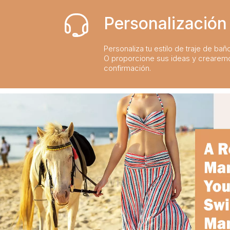
Personalización 
Personaliza tu estilo de traje de bañ
O proporcione sus ideas y crearem
confirmación.