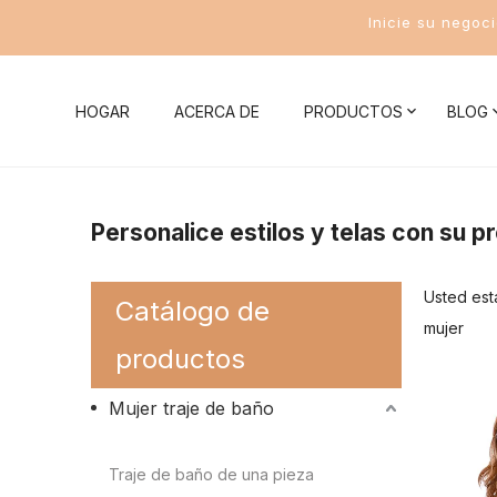
Inicie su negoc
HOGAR
ACERCA DE
PRODUCTOS
BLOG
Noticias de la compañía
Mujer traje de baño
Conocim
Personalice estilos y telas con su p
Noticias de la Industria
Bikini
Conocimient
Usted est
Catálogo de
Traje de baño de una pieza
Conocimient
mujer
productos
Traje de baño de dos piezas
Conocimient
Mujer traje de baño
Traje de baño deportivo para mujer
Conocimient
Bikini
Conocimient
Traje de baño de una pieza
Trajes de baño para hombres