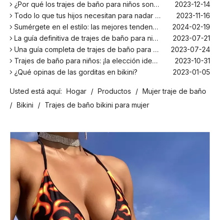
¿Por qué los trajes de baño para niños son más cómodos con elastano?
2023-12-14
Todo lo que tus hijos necesitan para nadar este verano
2023-11-16
Sumérgete en el estilo: las mejores tendencias en trajes de baño para niños de la temporada
2024-02-19
La guía definitiva de trajes de baño para niños: comodidad, diseño y seguridad
2023-07-21
Una guía completa de trajes de baño para niños: comodidad, estilo y seguridad para divertirse bajo el sol
2023-07-24
Trajes de baño para niños: ¡la elección ideal para tus hijos!
2023-10-31
¿Qué opinas de las gorditas en bikini?
2023-01-05
Los mejores bañadores para tu próxima escapada a la playa
2024-02-22
Usted está aquí:
Hogar
/
Productos
/
Mujer traje de baño
¡El principal fabricante de trajes de baño en Bali!
2024-02-22
¡Date un chapuzón con los trajes de baño para niños más populares de la temporada!
2024-02-02
/
Bikini
/
Trajes de baño bikini para mujer
Como cualquier otro traje, el bañador infantil: un espacio agradable para relajarse en la playa
2023-08-29
Cómo elegir un traje de baño adecuado para niños
2023-08-17
¿Por qué los trajes de baño para niños son más cómodos con elastano?
2023-12-14
Todo lo que tus hijos necesitan para nadar este verano
2023-11-16
Sumérgete en el estilo: las mejores tendencias en trajes de baño para niños de la temporada
2024-02-19
La guía definitiva de trajes de baño para niños: comodidad, diseño y seguridad
2023-07-21
Una guía completa de trajes de baño para niños: comodidad, estilo y seguridad para divertirse bajo el sol
2023-07-24