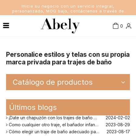
Inicie su negocio con un servicio integral,
personalizado, MOQ bajo, contáctenos a través de
sales@abelyfashion.com
0
Conocimiento de la industria
Mujer traje de baño
Noticias de la compañía
Trajes de baño para hombres
Personalice estilos y telas con su propia
marca privada para trajes de baño
Noticias de la Industria
Trajes de baño para niños
Catálogo de productos
Señora sujetador y bragas
¿Qué opinas de las gorditas en bikini?
2023-01-05
Los mejores bañadores para tu próxima escapada a la playa
2024-02-22
Últimos blogs
¡El principal fabricante de trajes de baño en Bali!
2024-02-22
¡Date un chapuzón con los trajes de baño para niños más populares de la temporada!
2024-02-02
Como cualquier otro traje, el bañador infantil: un espacio agradable para relajarse en la playa
2023-08-29
Cómo elegir un traje de baño adecuado para niños
2023-08-17