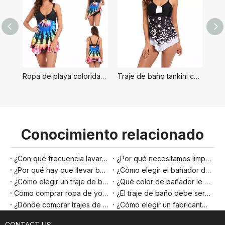
Ropa de playa colorida de Tankini para mujer
Traje de baño tankini con falda para mujer
Conocimiento relacionado
¿Con qué frecuencia lavar un traje de baño?
¿Por qué necesitamos limpiar nuestro traje de baño?
¿Por qué hay que llevar bañador en una piscina?
¿Cómo elegir el bañador de un bebé?
¿Cómo elegir un traje de baño deportivo?
¿Qué color de bañador le llama más la atención a la niña?
Cómo comprar ropa de yoga
¿El traje de baño debe ser ajustado o holgado?Las cuatro grandes ventajas del bañador ajustado respecto al bañador holgado
¿Dónde comprar trajes de baño en línea?Aquí están las 25 mejores marcas del mundo
¿Cómo elegir un fabricante de bikinis?
CONTACT US