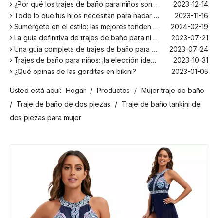
¿Por qué los trajes de baño para niños son más cómodos con elastano?
2023-12-14
Todo lo que tus hijos necesitan para nadar este verano
2023-11-16
Sumérgete en el estilo: las mejores tendencias en trajes de baño para niños de la temporada
2024-02-19
La guía definitiva de trajes de baño para niños: comodidad, diseño y seguridad
2023-07-21
Una guía completa de trajes de baño para niños: comodidad, estilo y seguridad para divertirse bajo el sol
2023-07-24
Trajes de baño para niños: ¡la elección ideal para tus hijos!
2023-10-31
¿Qué opinas de las gorditas en bikini?
2023-01-05
Los mejores bañadores para tu próxima escapada a la playa
2024-02-22
Usted está aquí:
Hogar
/
Productos
/
Mujer traje de baño
¡El principal fabricante de trajes de baño en Bali!
2024-02-22
¡Date un chapuzón con los trajes de baño para niños más populares de la temporada!
2024-02-02
/
Traje de baño de dos piezas
/
Traje de baño tankini de
Como cualquier otro traje, el bañador infantil: un espacio agradable para relajarse en la playa
2023-08-29
dos piezas para mujer
Cómo elegir un traje de baño adecuado para niños
2023-08-17
¿Por qué los trajes de baño para niños son más cómodos con elastano?
2023-12-14
Todo lo que tus hijos necesitan para nadar este verano
2023-11-16
Sumérgete en el estilo: las mejores tendencias en trajes de baño para niños de la temporada
2024-02-19
La guía definitiva de trajes de baño para niños: comodidad, diseño y seguridad
2023-07-21
Una guía completa de trajes de baño para niños: comodidad, estilo y seguridad para divertirse bajo el sol
2023-07-24