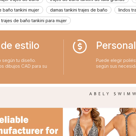
e baño tankini mujer
damas tankini trajes de baño
lindos tr
 trajes de baño tankini para mujer
de estilo
Personal
o según tu diseño.
Puede elegir poliést
os dibujos CAD para su
según sus necesid