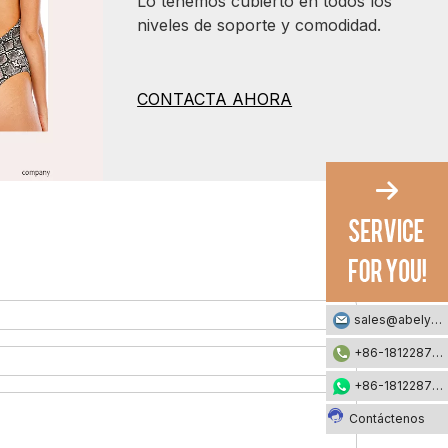
Lo tenemos cubierto en todos los
niveles de soporte y comodidad.
CONTACTA AHORA
sales@abelyfashion.com
+86-18122871002
+86-18122871002
Contáctenos