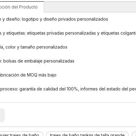
pción del Producto
 y diseño: logotipo y diseño privados personalizados
s y etiquetas: etiquetas privadas personalizadas y etiquetas colgan
la, color y tamaño personalizados
e: bolsas de embalaje personalizadas
bricación de MOQ más bajo
proceso: garantía de calidad del 100%, informes del estado del ped
:
mujer trajes de baño
trajes de baño tankini de talla grande