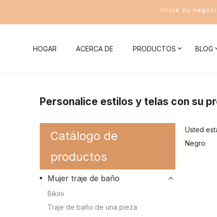
Inicie su negoc
HOGAR
ACERCA DE
PRODUCTOS
BLOG
Noticias de la compañía
Mujer traje de baño
Conocim
Personalice estilos y telas con su p
Noticias de la Industria
Bikini
Conocimient
Usted est
Catálogo de
Traje de baño de una pieza
Conocimient
Negro
productos
Traje de baño de dos piezas
Conocimient
Mujer traje de baño
Traje de baño deportivo para mujer
Conocimient
Bikini
Conocimient
Traje de baño de una pieza
Trajes de baño para hombres