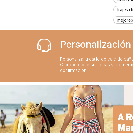
Sumérgete en el estilo: las mejores tendencias en trajes de baño para niños de la temporada
2024-02-19
trajes d
La guía definitiva de trajes de baño para niños: comodidad, diseño y seguridad
2023-07-21
Una guía completa de trajes de baño para niños: comodidad, estilo y seguridad para divertirse bajo el sol
2023-07-24
mejores
Personalización 
Personaliza tu estilo de traje de bañ
O proporcione sus ideas y crearem
confirmación.