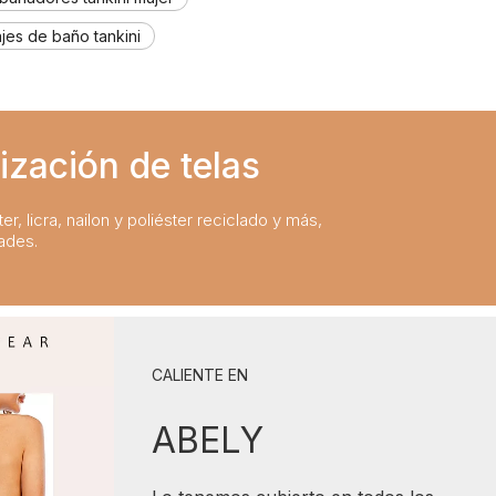
ajes de baño tankini
ización de telas
er, licra, nailon y poliéster reciclado y más,
ades.
CALIENTE EN
ABELY