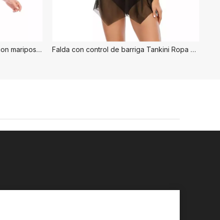
Traje de baño tankini modesto con mariposas
Falda con control de barriga Tankini Ropa de playa