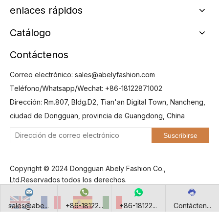
enlaces rápidos
Catálogo
Contáctenos
Correo electrónico:
sales@abelyfashion.com
Teléfono/Whatsapp/Wechat: +86-18122871002
Dirección: Rm.807, Bldg.D2, Tian'an Digital Town, Nancheng,
ciudad de Dongguan, provincia de Guangdong, China
Suscribirse
Copyright © 2024 Dongguan Abely Fashion Co.,
Ltd.Reservados todos los derechos.
sales@abe...
+86-18122...
+86-18122...
Contácten...
English
Français
Español
Italiano