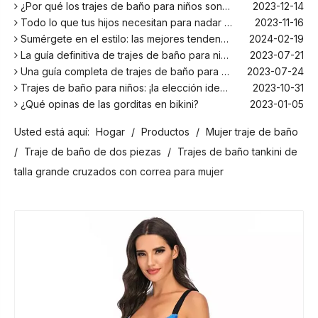
¿Por qué los trajes de baño para niños son más cómodos con elastano?
2023-12-14
Todo lo que tus hijos necesitan para nadar este verano
2023-11-16
Sumérgete en el estilo: las mejores tendencias en trajes de baño para niños de la temporada
2024-02-19
La guía definitiva de trajes de baño para niños: comodidad, diseño y seguridad
2023-07-21
Una guía completa de trajes de baño para niños: comodidad, estilo y seguridad para divertirse bajo el sol
2023-07-24
Trajes de baño para niños: ¡la elección ideal para tus hijos!
2023-10-31
¿Qué opinas de las gorditas en bikini?
2023-01-05
Los mejores bañadores para tu próxima escapada a la playa
2024-02-22
Usted está aquí:
Hogar
/
Productos
/
Mujer traje de baño
¡El principal fabricante de trajes de baño en Bali!
2024-02-22
¡Date un chapuzón con los trajes de baño para niños más populares de la temporada!
2024-02-02
/
Traje de baño de dos piezas
/
Trajes de baño tankini de
Como cualquier otro traje, el bañador infantil: un espacio agradable para relajarse en la playa
2023-08-29
talla grande cruzados con correa para mujer
Cómo elegir un traje de baño adecuado para niños
2023-08-17
¿Por qué los trajes de baño para niños son más cómodos con elastano?
2023-12-14
Todo lo que tus hijos necesitan para nadar este verano
2023-11-16
Sumérgete en el estilo: las mejores tendencias en trajes de baño para niños de la temporada
2024-02-19
La guía definitiva de trajes de baño para niños: comodidad, diseño y seguridad
2023-07-21
Una guía completa de trajes de baño para niños: comodidad, estilo y seguridad para divertirse bajo el sol
2023-07-24