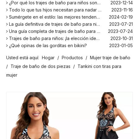
¿Por qué los trajes de baño para niños son más cómodos con elastano?
2023-12-14
Todo lo que tus hijos necesitan para nadar este verano
2023-11-16
Sumérgete en el estilo: las mejores tendencias en trajes de baño para niños de la temporada
2024-02-19
La guía definitiva de trajes de baño para niños: comodidad, diseño y seguridad
2023-07-21
Una guía completa de trajes de baño para niños: comodidad, estilo y seguridad para divertirse bajo el sol
2023-07-24
Trajes de baño para niños: ¡la elección ideal para tus hijos!
2023-10-31
¿Qué opinas de las gorditas en bikini?
2023-01-05
Los mejores bañadores para tu próxima escapada a la playa
2024-02-22
Usted está aquí:
Hogar
/
Productos
/
Mujer traje de baño
¡El principal fabricante de trajes de baño en Bali!
2024-02-22
¡Date un chapuzón con los trajes de baño para niños más populares de la temporada!
2024-02-02
/
Traje de baño de dos piezas
/
Tankini con tiras para
Como cualquier otro traje, el bañador infantil: un espacio agradable para relajarse en la playa
2023-08-29
mujer
Cómo elegir un traje de baño adecuado para niños
2023-08-17
¿Por qué los trajes de baño para niños son más cómodos con elastano?
2023-12-14
Todo lo que tus hijos necesitan para nadar este verano
2023-11-16
Sumérgete en el estilo: las mejores tendencias en trajes de baño para niños de la temporada
2024-02-19
La guía definitiva de trajes de baño para niños: comodidad, diseño y seguridad
2023-07-21
Una guía completa de trajes de baño para niños: comodidad, estilo y seguridad para divertirse bajo el sol
2023-07-24