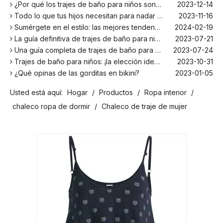
¿Por qué los trajes de baño para niños son más cómodos con elastano?
2023-12-14
Todo lo que tus hijos necesitan para nadar este verano
2023-11-16
Sumérgete en el estilo: las mejores tendencias en trajes de baño para niños de la temporada
2024-02-19
La guía definitiva de trajes de baño para niños: comodidad, diseño y seguridad
2023-07-21
Una guía completa de trajes de baño para niños: comodidad, estilo y seguridad para divertirse bajo el sol
2023-07-24
Trajes de baño para niños: ¡la elección ideal para tus hijos!
2023-10-31
¿Qué opinas de las gorditas en bikini?
2023-01-05
Los mejores bañadores para tu próxima escapada a la playa
2024-02-22
Usted está aquí:
Hogar
/
Productos
/
Ropa interior
/
¡El principal fabricante de trajes de baño en Bali!
2024-02-22
¡Date un chapuzón con los trajes de baño para niños más populares de la temporada!
2024-02-02
chaleco ropa de dormir
/
Chaleco de traje de mujer
Como cualquier otro traje, el bañador infantil: un espacio agradable para relajarse en la playa
2023-08-29
Cómo elegir un traje de baño adecuado para niños
2023-08-17
¿Por qué los trajes de baño para niños son más cómodos con elastano?
2023-12-14
Todo lo que tus hijos necesitan para nadar este verano
2023-11-16
Sumérgete en el estilo: las mejores tendencias en trajes de baño para niños de la temporada
2024-02-19
La guía definitiva de trajes de baño para niños: comodidad, diseño y seguridad
2023-07-21
Una guía completa de trajes de baño para niños: comodidad, estilo y seguridad para divertirse bajo el sol
2023-07-24