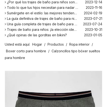
¿Por qué los trajes de baño para niños son más cómodos con elastano?
2023-12-14
Todo lo que tus hijos necesitan para nadar este verano
2023-11-16
Sumérgete en el estilo: las mejores tendencias en trajes de baño para niños de la temporada
2024-02-19
La guía definitiva de trajes de baño para niños: comodidad, diseño y seguridad
2023-07-21
Una guía completa de trajes de baño para niños: comodidad, estilo y seguridad para divertirse bajo el sol
2023-07-24
Trajes de baño para niños: ¡la elección ideal para tus hijos!
2023-10-31
¿Qué opinas de las gorditas en bikini?
2023-01-05
Los mejores bañadores para tu próxima escapada a la playa
2024-02-22
Usted está aquí:
Hogar
/
Productos
/
Ropa interior
/
¡El principal fabricante de trajes de baño en Bali!
2024-02-22
¡Date un chapuzón con los trajes de baño para niños más populares de la temporada!
2024-02-02
Boxer corto para hombre
/
Calzoncillos tipo bóxer sueltos
Como cualquier otro traje, el bañador infantil: un espacio agradable para relajarse en la playa
2023-08-29
para hombre
Cómo elegir un traje de baño adecuado para niños
2023-08-17
¿Por qué los trajes de baño para niños son más cómodos con elastano?
2023-12-14
Todo lo que tus hijos necesitan para nadar este verano
2023-11-16
Sumérgete en el estilo: las mejores tendencias en trajes de baño para niños de la temporada
2024-02-19
La guía definitiva de trajes de baño para niños: comodidad, diseño y seguridad
2023-07-21
Una guía completa de trajes de baño para niños: comodidad, estilo y seguridad para divertirse bajo el sol
2023-07-24