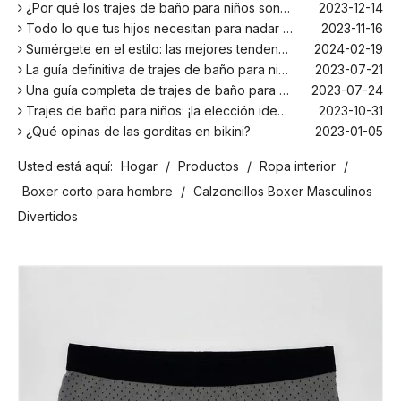
¿Por qué los trajes de baño para niños son más cómodos con elastano?
2023-12-14
Todo lo que tus hijos necesitan para nadar este verano
2023-11-16
Sumérgete en el estilo: las mejores tendencias en trajes de baño para niños de la temporada
2024-02-19
La guía definitiva de trajes de baño para niños: comodidad, diseño y seguridad
2023-07-21
Una guía completa de trajes de baño para niños: comodidad, estilo y seguridad para divertirse bajo el sol
2023-07-24
Trajes de baño para niños: ¡la elección ideal para tus hijos!
2023-10-31
¿Qué opinas de las gorditas en bikini?
2023-01-05
Los mejores bañadores para tu próxima escapada a la playa
2024-02-22
Usted está aquí:
Hogar
/
Productos
/
Ropa interior
/
¡El principal fabricante de trajes de baño en Bali!
2024-02-22
¡Date un chapuzón con los trajes de baño para niños más populares de la temporada!
2024-02-02
Boxer corto para hombre
/
Calzoncillos Boxer Masculinos
Como cualquier otro traje, el bañador infantil: un espacio agradable para relajarse en la playa
2023-08-29
Divertidos
Cómo elegir un traje de baño adecuado para niños
2023-08-17
¿Por qué los trajes de baño para niños son más cómodos con elastano?
2023-12-14
Todo lo que tus hijos necesitan para nadar este verano
2023-11-16
Sumérgete en el estilo: las mejores tendencias en trajes de baño para niños de la temporada
2024-02-19
La guía definitiva de trajes de baño para niños: comodidad, diseño y seguridad
2023-07-21
Una guía completa de trajes de baño para niños: comodidad, estilo y seguridad para divertirse bajo el sol
2023-07-24