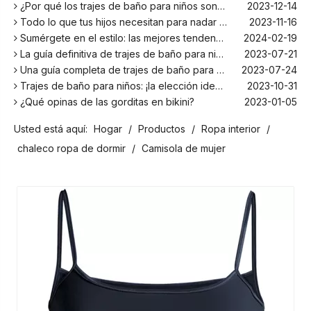
¿Por qué los trajes de baño para niños son más cómodos con elastano?
2023-12-14
Todo lo que tus hijos necesitan para nadar este verano
2023-11-16
Sumérgete en el estilo: las mejores tendencias en trajes de baño para niños de la temporada
2024-02-19
La guía definitiva de trajes de baño para niños: comodidad, diseño y seguridad
2023-07-21
Una guía completa de trajes de baño para niños: comodidad, estilo y seguridad para divertirse bajo el sol
2023-07-24
Trajes de baño para niños: ¡la elección ideal para tus hijos!
2023-10-31
¿Qué opinas de las gorditas en bikini?
2023-01-05
Los mejores bañadores para tu próxima escapada a la playa
2024-02-22
Usted está aquí:
Hogar
/
Productos
/
Ropa interior
/
¡El principal fabricante de trajes de baño en Bali!
2024-02-22
¡Date un chapuzón con los trajes de baño para niños más populares de la temporada!
2024-02-02
chaleco ropa de dormir
/
Camisola de mujer
Como cualquier otro traje, el bañador infantil: un espacio agradable para relajarse en la playa
2023-08-29
Cómo elegir un traje de baño adecuado para niños
2023-08-17
¿Por qué los trajes de baño para niños son más cómodos con elastano?
2023-12-14
Todo lo que tus hijos necesitan para nadar este verano
2023-11-16
Sumérgete en el estilo: las mejores tendencias en trajes de baño para niños de la temporada
2024-02-19
La guía definitiva de trajes de baño para niños: comodidad, diseño y seguridad
2023-07-21
Una guía completa de trajes de baño para niños: comodidad, estilo y seguridad para divertirse bajo el sol
2023-07-24