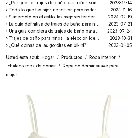
¿Por qué los trajes de baño para niños son más cómodos con elastano?
2023-12-14
Todo lo que tus hijos necesitan para nadar este verano
2023-11-16
Sumérgete en el estilo: las mejores tendencias en trajes de baño para niños de la temporada
2024-02-19
La guía definitiva de trajes de baño para niños: comodidad, diseño y seguridad
2023-07-21
Una guía completa de trajes de baño para niños: comodidad, estilo y seguridad para divertirse bajo el sol
2023-07-24
Trajes de baño para niños: ¡la elección ideal para tus hijos!
2023-10-31
¿Qué opinas de las gorditas en bikini?
2023-01-05
Los mejores bañadores para tu próxima escapada a la playa
2024-02-22
Usted está aquí:
Hogar
/
Productos
/
Ropa interior
/
¡El principal fabricante de trajes de baño en Bali!
2024-02-22
¡Date un chapuzón con los trajes de baño para niños más populares de la temporada!
2024-02-02
chaleco ropa de dormir
/
Ropa de dormir suave para
Como cualquier otro traje, el bañador infantil: un espacio agradable para relajarse en la playa
2023-08-29
mujer
Cómo elegir un traje de baño adecuado para niños
2023-08-17
¿Por qué los trajes de baño para niños son más cómodos con elastano?
2023-12-14
Todo lo que tus hijos necesitan para nadar este verano
2023-11-16
Sumérgete en el estilo: las mejores tendencias en trajes de baño para niños de la temporada
2024-02-19
La guía definitiva de trajes de baño para niños: comodidad, diseño y seguridad
2023-07-21
Una guía completa de trajes de baño para niños: comodidad, estilo y seguridad para divertirse bajo el sol
2023-07-24