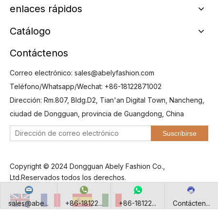
enlaces rápidos
Catálogo
Contáctenos
Correo electrónico:
sales@abelyfashion.com
Teléfono/Whatsapp/Wechat: +86-18122871002
Dirección: Rm.807, Bldg.D2, Tian'an Digital Town, Nancheng,
ciudad de Dongguan, provincia de Guangdong, China
Suscribirse
Copyright © 2024 Dongguan Abely Fashion Co.,
Ltd.Reservados todos los derechos.
sales@abe...
+86-18122...
+86-18122...
Contácten...
English
Français
Español
Italiano