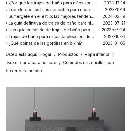
¿Por qué los trajes de baño para niños son más cómodos con elastano?
2023-12-14
Todo lo que tus hijos necesitan para nadar este verano
2023-11-16
Sumérgete en el estilo: las mejores tendencias en trajes de baño para niños de la temporada
2024-02-19
La guía definitiva de trajes de baño para niños: comodidad, diseño y seguridad
2023-07-21
Una guía completa de trajes de baño para niños: comodidad, estilo y seguridad para divertirse bajo el sol
2023-07-24
Trajes de baño para niños: ¡la elección ideal para tus hijos!
2023-10-31
¿Qué opinas de las gorditas en bikini?
2023-01-05
Los mejores bañadores para tu próxima escapada a la playa
2024-02-22
Usted está aquí:
Hogar
/
Productos
/
Ropa interior
/
¡El principal fabricante de trajes de baño en Bali!
2024-02-22
¡Date un chapuzón con los trajes de baño para niños más populares de la temporada!
2024-02-02
Boxer corto para hombre
/
Cómodos calzoncillos tipo
Como cualquier otro traje, el bañador infantil: un espacio agradable para relajarse en la playa
2023-08-29
bóxer para hombre
Cómo elegir un traje de baño adecuado para niños
2023-08-17
¿Por qué los trajes de baño para niños son más cómodos con elastano?
2023-12-14
Todo lo que tus hijos necesitan para nadar este verano
2023-11-16
Sumérgete en el estilo: las mejores tendencias en trajes de baño para niños de la temporada
2024-02-19
La guía definitiva de trajes de baño para niños: comodidad, diseño y seguridad
2023-07-21
Una guía completa de trajes de baño para niños: comodidad, estilo y seguridad para divertirse bajo el sol
2023-07-24