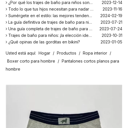
¿Por qué los trajes de baño para niños son más cómodos con elastano?
2023-12-14
Todo lo que tus hijos necesitan para nadar este verano
2023-11-16
Sumérgete en el estilo: las mejores tendencias en trajes de baño para niños de la temporada
2024-02-19
La guía definitiva de trajes de baño para niños: comodidad, diseño y seguridad
2023-07-21
Una guía completa de trajes de baño para niños: comodidad, estilo y seguridad para divertirse bajo el sol
2023-07-24
Trajes de baño para niños: ¡la elección ideal para tus hijos!
2023-10-31
¿Qué opinas de las gorditas en bikini?
2023-01-05
Los mejores bañadores para tu próxima escapada a la playa
2024-02-22
Usted está aquí:
Hogar
/
Productos
/
Ropa interior
/
¡El principal fabricante de trajes de baño en Bali!
2024-02-22
¡Date un chapuzón con los trajes de baño para niños más populares de la temporada!
2024-02-02
Boxer corto para hombre
/
Pantalones cortos planos para
Como cualquier otro traje, el bañador infantil: un espacio agradable para relajarse en la playa
2023-08-29
hombre
Cómo elegir un traje de baño adecuado para niños
2023-08-17
¿Por qué los trajes de baño para niños son más cómodos con elastano?
2023-12-14
Todo lo que tus hijos necesitan para nadar este verano
2023-11-16
Sumérgete en el estilo: las mejores tendencias en trajes de baño para niños de la temporada
2024-02-19
La guía definitiva de trajes de baño para niños: comodidad, diseño y seguridad
2023-07-21
Una guía completa de trajes de baño para niños: comodidad, estilo y seguridad para divertirse bajo el sol
2023-07-24