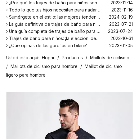
¿Por qué los trajes de baño para niños son más cómodos con elastano?
2023-12-14
Todo lo que tus hijos necesitan para nadar este verano
2023-11-16
Sumérgete en el estilo: las mejores tendencias en trajes de baño para niños de la temporada
2024-02-19
La guía definitiva de trajes de baño para niños: comodidad, diseño y seguridad
2023-07-21
Una guía completa de trajes de baño para niños: comodidad, estilo y seguridad para divertirse bajo el sol
2023-07-24
Trajes de baño para niños: ¡la elección ideal para tus hijos!
2023-10-31
¿Qué opinas de las gorditas en bikini?
2023-01-05
Los mejores bañadores para tu próxima escapada a la playa
2024-02-22
Usted está aquí:
Hogar
/
Productos
/
Maillots de ciclismo
¡El principal fabricante de trajes de baño en Bali!
2024-02-22
¡Date un chapuzón con los trajes de baño para niños más populares de la temporada!
2024-02-02
/
Maillots de ciclismo para hombre
/
Maillot de ciclismo
Como cualquier otro traje, el bañador infantil: un espacio agradable para relajarse en la playa
2023-08-29
ligero para hombre
Cómo elegir un traje de baño adecuado para niños
2023-08-17
¿Por qué los trajes de baño para niños son más cómodos con elastano?
2023-12-14
Todo lo que tus hijos necesitan para nadar este verano
2023-11-16
Sumérgete en el estilo: las mejores tendencias en trajes de baño para niños de la temporada
2024-02-19
La guía definitiva de trajes de baño para niños: comodidad, diseño y seguridad
2023-07-21
Una guía completa de trajes de baño para niños: comodidad, estilo y seguridad para divertirse bajo el sol
2023-07-24