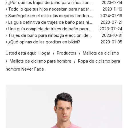
¿Por qué los trajes de baño para niños son más cómodos con elastano?
2023-12-14
Todo lo que tus hijos necesitan para nadar este verano
2023-11-16
Sumérgete en el estilo: las mejores tendencias en trajes de baño para niños de la temporada
2024-02-19
La guía definitiva de trajes de baño para niños: comodidad, diseño y seguridad
2023-07-21
Una guía completa de trajes de baño para niños: comodidad, estilo y seguridad para divertirse bajo el sol
2023-07-24
Trajes de baño para niños: ¡la elección ideal para tus hijos!
2023-10-31
¿Qué opinas de las gorditas en bikini?
2023-01-05
Los mejores bañadores para tu próxima escapada a la playa
2024-02-22
Usted está aquí:
Hogar
/
Productos
/
Maillots de ciclismo
¡El principal fabricante de trajes de baño en Bali!
2024-02-22
¡Date un chapuzón con los trajes de baño para niños más populares de la temporada!
2024-02-02
/
Maillots de ciclismo para hombre
/
Ropa de ciclismo para
Como cualquier otro traje, el bañador infantil: un espacio agradable para relajarse en la playa
2023-08-29
hombre Never Fade
Cómo elegir un traje de baño adecuado para niños
2023-08-17
¿Por qué los trajes de baño para niños son más cómodos con elastano?
2023-12-14
Todo lo que tus hijos necesitan para nadar este verano
2023-11-16
Sumérgete en el estilo: las mejores tendencias en trajes de baño para niños de la temporada
2024-02-19
La guía definitiva de trajes de baño para niños: comodidad, diseño y seguridad
2023-07-21
Una guía completa de trajes de baño para niños: comodidad, estilo y seguridad para divertirse bajo el sol
2023-07-24