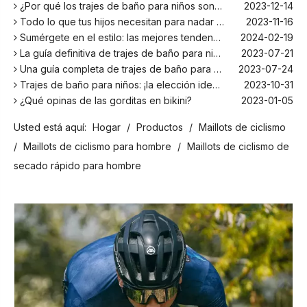
¿Por qué los trajes de baño para niños son más cómodos con elastano?
2023-12-14
Todo lo que tus hijos necesitan para nadar este verano
2023-11-16
Sumérgete en el estilo: las mejores tendencias en trajes de baño para niños de la temporada
2024-02-19
La guía definitiva de trajes de baño para niños: comodidad, diseño y seguridad
2023-07-21
Una guía completa de trajes de baño para niños: comodidad, estilo y seguridad para divertirse bajo el sol
2023-07-24
Trajes de baño para niños: ¡la elección ideal para tus hijos!
2023-10-31
¿Qué opinas de las gorditas en bikini?
2023-01-05
Los mejores bañadores para tu próxima escapada a la playa
2024-02-22
Usted está aquí:
Hogar
/
Productos
/
Maillots de ciclismo
¡El principal fabricante de trajes de baño en Bali!
2024-02-22
¡Date un chapuzón con los trajes de baño para niños más populares de la temporada!
2024-02-02
/
Maillots de ciclismo para hombre
/
Maillots de ciclismo de
Como cualquier otro traje, el bañador infantil: un espacio agradable para relajarse en la playa
2023-08-29
secado rápido para hombre
Cómo elegir un traje de baño adecuado para niños
2023-08-17
¿Por qué los trajes de baño para niños son más cómodos con elastano?
2023-12-14
Todo lo que tus hijos necesitan para nadar este verano
2023-11-16
Sumérgete en el estilo: las mejores tendencias en trajes de baño para niños de la temporada
2024-02-19
La guía definitiva de trajes de baño para niños: comodidad, diseño y seguridad
2023-07-21
Una guía completa de trajes de baño para niños: comodidad, estilo y seguridad para divertirse bajo el sol
2023-07-24