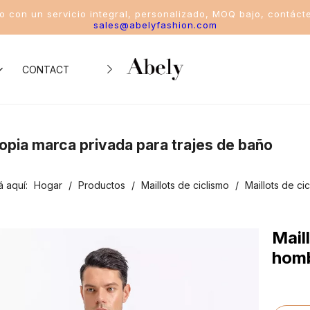
io con un servicio integral, personalizado, MOQ bajo, contáct
sales@abelyfashion.com
CONTACTO
iento de la industria
ropia marca privada para trajes de baño
o de trajes de baño
á aquí:
Hogar
/
Productos
/
Maillots de ciclismo
/
Maillots de c
o de bikinis
o del traje de baño de una pieza
Mail
hom
o del traje de baño de dos piezas
o de trajes de baño deportivos para mujeres