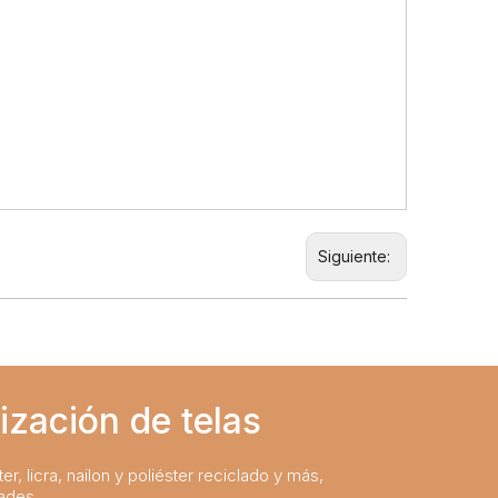
Siguiente:
ización de telas
er, licra, nailon y poliéster reciclado y más,
ades.