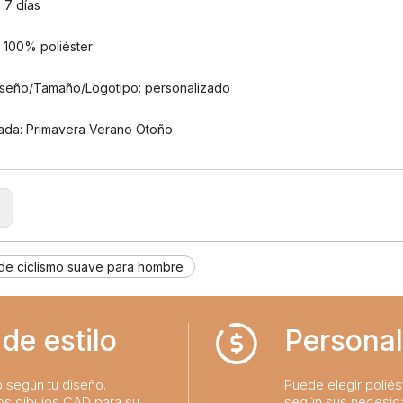
 7 días
: 100% poliéster
iseño/Tamaño/Logotipo: personalizado
da: Primavera Verano Otoño
:
de ciclismo suave para hombre
de estilo
Personal
o según tu diseño.
Puede elegir poliést
os dibujos CAD para su
según sus necesid