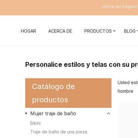
Inicie su negoc
HOGAR
ACERCA DE
PRODUCTOS
BLOG
Noticias de la compañía
Mujer traje de baño
Conocim
Personalice estilos y telas con su p
Noticias de la Industria
Bikini
Conocimient
Usted est
Catálogo de
Traje de baño de una pieza
Conocimient
hombre
productos
Traje de baño de dos piezas
Conocimient
Mujer traje de baño
Traje de baño deportivo para mujer
Conocimient
Bikini
Conocimient
Traje de baño de una pieza
Trajes de baño para hombres