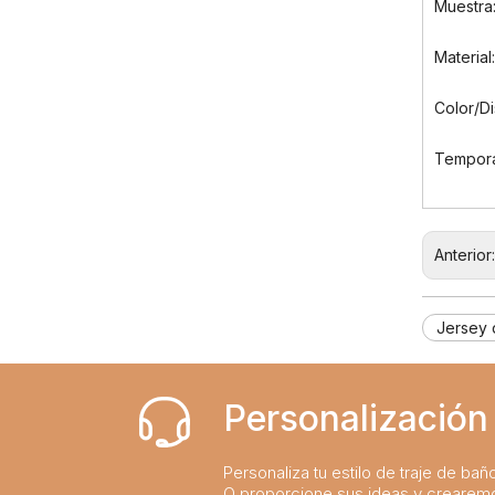
Muestra:
Sumérgete en el estilo: las mejores tendencias en trajes de baño para niños de la temporada
2024-02-19
La guía definitiva de trajes de baño para niños: comodidad, diseño y seguridad
2023-07-21
Material
Una guía completa de trajes de baño para niños: comodidad, estilo y seguridad para divertirse bajo el sol
2023-07-24
Color/D
Tempora
Anterior
Jersey 
Personalización 
Personaliza tu estilo de traje de bañ
O proporcione sus ideas y crearem