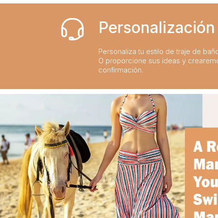
Personalización 
Personaliza tu estilo de traje de bañ
O proporcione sus ideas y crearem
confirmación.