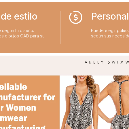
de estilo
Personal
o según tu diseño.
Puede elegir poliést
os dibujos CAD para su
según sus necesid