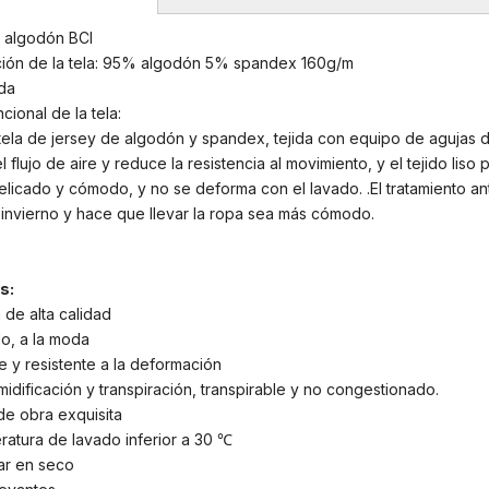
: algodón BCI
ción de la tela: 95% algodón 5% spandex 160g/m
ida
ncional de la tela:
tela de jersey de algodón y spandex, tejida con equipo de agujas d
l flujo de aire y reduce la resistencia al movimiento, y el tejido liso
elicado y cómodo, y no se deforma con el lavado. .El tratamiento an
invierno y hace que llevar la ropa sea más cómodo.
s:
a de alta calidad
o, a la moda
e y resistente a la deformación
idificación y transpiración, transpirable y no congestionado.
de obra exquisita
atura de lavado inferior a 30 ℃
ar en seco