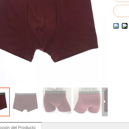
to de trajes de baño para hombres
o de trajes de baño para niños
pción del Producto