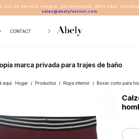
io con un servicio integral, personalizado, MOQ bajo, contáct
sales@abelyfashion.com
CONTACTO
iento de la industria
ropia marca privada para trajes de baño
o de trajes de baño
á aquí:
Hogar
/
Productos
/
Ropa interior
/
Boxer corto para h
o de bikinis
Calz
o del traje de baño de una pieza
hom
o del traje de baño de dos piezas
o de trajes de baño deportivos para mujeres