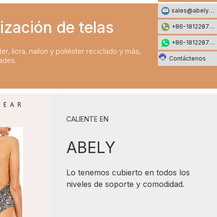
sales@abelyfashion.com
ización de telas
+86-18122871002
+86-18122871002
er, licra, nailon y poliéster reciclado y más,
Contáctenos
ades.
CALIENTE EN
ABELY
Lo tenemos cubierto en todos los
niveles de soporte y comodidad.