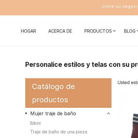
Inicie su negoc
HOGAR
ACERCA DE
PRODUCTOS
BLOG
Noticias de la compañía
Mujer traje de baño
Conocim
Personalice estilos y telas con su p
Noticias de la Industria
Bikini
Conocimient
Usted est
Catálogo de
Traje de baño de una pieza
Conocimient
productos
Traje de baño de dos piezas
Conocimient
Mujer traje de baño
Traje de baño deportivo para mujer
Conocimient
Bikini
Conocimient
Traje de baño de una pieza
Trajes de baño para hombres