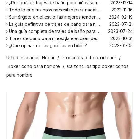
¿Por qué los trajes de baño para niños son más cómodos con elastano?
2023-12-14
Todo lo que tus hijos necesitan para nadar este verano
2023-11-16
Sumérgete en el estilo: las mejores tendencias en trajes de baño para niños de la temporada
2024-02-19
La guía definitiva de trajes de baño para niños: comodidad, diseño y seguridad
2023-07-21
Una guía completa de trajes de baño para niños: comodidad, estilo y seguridad para divertirse bajo el sol
2023-07-24
Trajes de baño para niños: ¡la elección ideal para tus hijos!
2023-10-31
¿Qué opinas de las gorditas en bikini?
2023-01-05
Los mejores bañadores para tu próxima escapada a la playa
2024-02-22
Usted está aquí:
Hogar
/
Productos
/
Ropa interior
/
¡El principal fabricante de trajes de baño en Bali!
2024-02-22
¡Date un chapuzón con los trajes de baño para niños más populares de la temporada!
2024-02-02
Boxer corto para hombre
/
Calzoncillos tipo bóxer cortos
Como cualquier otro traje, el bañador infantil: un espacio agradable para relajarse en la playa
2023-08-29
para hombre
Cómo elegir un traje de baño adecuado para niños
2023-08-17
¿Por qué los trajes de baño para niños son más cómodos con elastano?
2023-12-14
Todo lo que tus hijos necesitan para nadar este verano
2023-11-16
Sumérgete en el estilo: las mejores tendencias en trajes de baño para niños de la temporada
2024-02-19
La guía definitiva de trajes de baño para niños: comodidad, diseño y seguridad
2023-07-21
Una guía completa de trajes de baño para niños: comodidad, estilo y seguridad para divertirse bajo el sol
2023-07-24