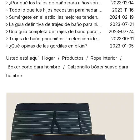
¿Por qué los trajes de baño para niños son más cómodos con elastano?
2023-12-14
Todo lo que tus hijos necesitan para nadar este verano
2023-11-16
Sumérgete en el estilo: las mejores tendencias en trajes de baño para niños de la temporada
2024-02-19
La guía definitiva de trajes de baño para niños: comodidad, diseño y seguridad
2023-07-21
Una guía completa de trajes de baño para niños: comodidad, estilo y seguridad para divertirse bajo el sol
2023-07-24
Trajes de baño para niños: ¡la elección ideal para tus hijos!
2023-10-31
¿Qué opinas de las gorditas en bikini?
2023-01-05
Los mejores bañadores para tu próxima escapada a la playa
2024-02-22
Usted está aquí:
Hogar
/
Productos
/
Ropa interior
/
¡El principal fabricante de trajes de baño en Bali!
2024-02-22
¡Date un chapuzón con los trajes de baño para niños más populares de la temporada!
2024-02-02
Boxer corto para hombre
/
Calzoncillo bóxer suave para
Como cualquier otro traje, el bañador infantil: un espacio agradable para relajarse en la playa
2023-08-29
hombre
Cómo elegir un traje de baño adecuado para niños
2023-08-17
¿Por qué los trajes de baño para niños son más cómodos con elastano?
2023-12-14
Todo lo que tus hijos necesitan para nadar este verano
2023-11-16
Sumérgete en el estilo: las mejores tendencias en trajes de baño para niños de la temporada
2024-02-19
La guía definitiva de trajes de baño para niños: comodidad, diseño y seguridad
2023-07-21
Una guía completa de trajes de baño para niños: comodidad, estilo y seguridad para divertirse bajo el sol
2023-07-24