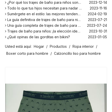
¿Por qué los trajes de baño para niños son más cómodos con elastano?
2023-12-14
Todo lo que tus hijos necesitan para nadar este verano
2023-11-16
Sumérgete en el estilo: las mejores tendencias en trajes de baño para niños de la temporada
2024-02-19
La guía definitiva de trajes de baño para niños: comodidad, diseño y seguridad
2023-07-21
Una guía completa de trajes de baño para niños: comodidad, estilo y seguridad para divertirse bajo el sol
2023-07-24
Trajes de baño para niños: ¡la elección ideal para tus hijos!
2023-10-31
¿Qué opinas de las gorditas en bikini?
2023-01-05
Los mejores bañadores para tu próxima escapada a la playa
2024-02-22
Usted está aquí:
Hogar
/
Productos
/
Ropa interior
/
¡El principal fabricante de trajes de baño en Bali!
2024-02-22
¡Date un chapuzón con los trajes de baño para niños más populares de la temporada!
2024-02-02
Boxer corto para hombre
/
Calzoncillo liso para hombre
Como cualquier otro traje, el bañador infantil: un espacio agradable para relajarse en la playa
2023-08-29
Cómo elegir un traje de baño adecuado para niños
2023-08-17
¿Por qué los trajes de baño para niños son más cómodos con elastano?
2023-12-14
Todo lo que tus hijos necesitan para nadar este verano
2023-11-16
Sumérgete en el estilo: las mejores tendencias en trajes de baño para niños de la temporada
2024-02-19
La guía definitiva de trajes de baño para niños: comodidad, diseño y seguridad
2023-07-21
Una guía completa de trajes de baño para niños: comodidad, estilo y seguridad para divertirse bajo el sol
2023-07-24