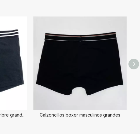
Calzoncillos tipo bóxer para hombre grandes
Calzoncillos boxer masculinos grandes