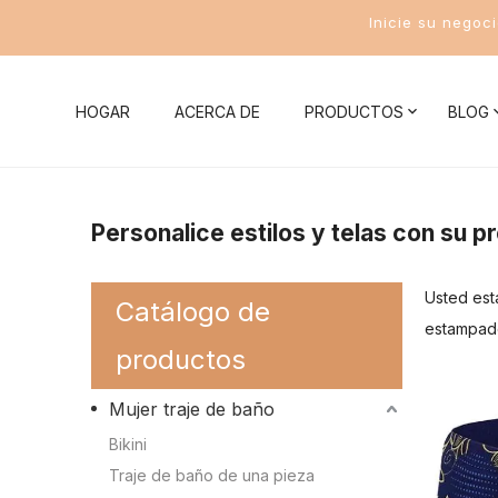
Inicie su negoc
HOGAR
ACERCA DE
PRODUCTOS
BLOG
Noticias de la compañía
Mujer traje de baño
Conocim
Personalice estilos y telas con su p
Noticias de la Industria
Bikini
Conocimient
Usted est
Catálogo de
Traje de baño de una pieza
Conocimient
estampad
productos
Traje de baño de dos piezas
Conocimient
Mujer traje de baño
Traje de baño deportivo para mujer
Conocimient
Bikini
Conocimient
Traje de baño de una pieza
Trajes de baño para hombres