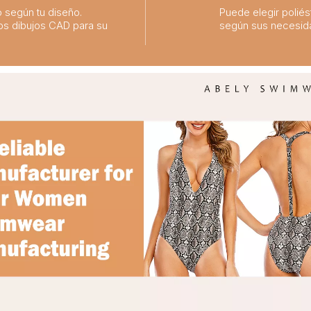
o según tu diseño.
Puede elegir poliést
os dibujos CAD para su
según sus necesid