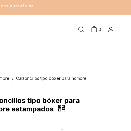
enos a través de
0
ombre
/
Calzoncillos tipo bóxer para hombre
oncillos tipo bóxer para
bre estampados