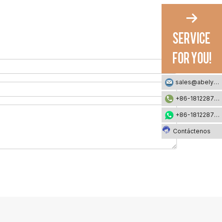
sales@abelyfashion.com
+86-18122871002
+86-18122871002
Contáctenos